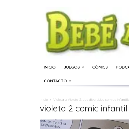
INICIO
JUEGOS
CÓMICS
PODC
CONTACTO
Inicio
Violeta y Violeta 2: dos divertidos cómics infanti
violeta 2 comic infantil