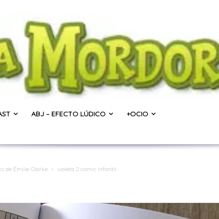
AST
ABJ – EFECTO LÚDICO
+OCIO
les de Émilie Clarke
violeta 2 comic infantil