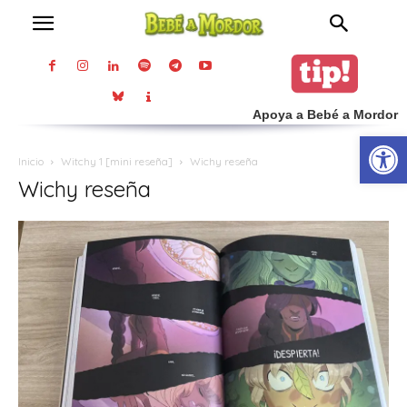
Apoya a Bebé a Mordor
Abrir
Inicio
Witchy 1 [mini reseña]
Wichy reseña
Wichy reseña