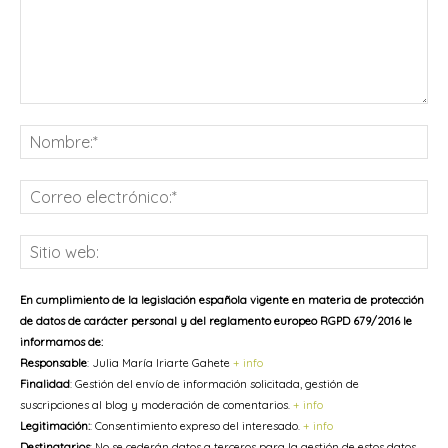
Comentario:
No
Co
ele
Sit
we
En cumplimiento de la legislación española vigente en materia de protección
de datos de carácter personal y del reglamento europeo RGPD 679/2016 le
informamos de:
Responsable
: Julia María Iriarte Gahete
+ info
Finalidad
: Gestión del envío de información solicitada, gestión de
suscripciones al blog y moderación de comentarios.
+ info
Legitimación:
: Consentimiento expreso del interesado.
+ info
Destinatarios
: No se cederán datos a terceros para la gestión de estos datos.