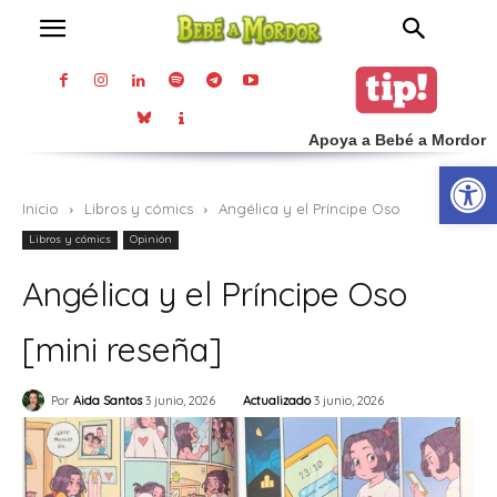
Apoya a Bebé a Mordor
Abrir
Inicio
Libros y cómics
Angélica y el Príncipe Oso
Libros y cómics
Opinión
Angélica y el Príncipe Oso
[mini reseña]
Actualizado
3 junio, 2026
Por
Aida Santos
3 junio, 2026