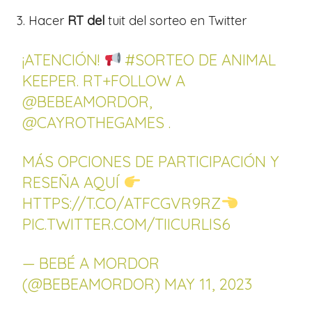
Hacer
RT del
tuit del sorteo en Twitter
¡ATENCIÓN!
#SORTEO
DE ANIMAL
KEEPER. RT+FOLLOW A
@BEBEAMORDOR
,
@CAYROTHEGAMES
.
MÁS OPCIONES DE PARTICIPACIÓN Y
RESEÑA AQUÍ
HTTPS://T.CO/ATFCGVR9RZ
PIC.TWITTER.COM/TIICURLIS6
— BEBÉ A MORDOR
(@BEBEAMORDOR)
MAY 11, 2023