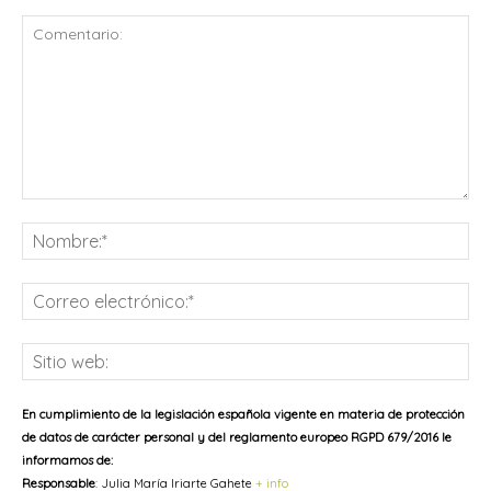
Comentario:
No
Co
ele
Sit
we
En cumplimiento de la legislación española vigente en materia de protección
de datos de carácter personal y del reglamento europeo RGPD 679/2016 le
informamos de:
Responsable
: Julia María Iriarte Gahete
+ info