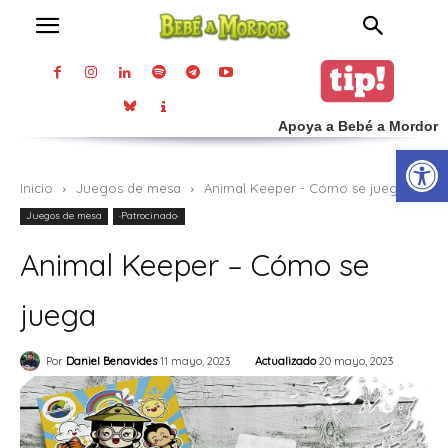
Apoya a Bebé a Mordor
Abrir
Inicio
Juegos de mesa
Animal Keeper - Cómo se juega
Juegos de mesa
·Patrocinado·
Animal Keeper – Cómo se
juega
Actualizado
20 mayo, 2023
Por
Daniel Benavides
11 mayo, 2023