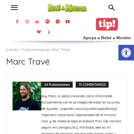
Apoya a Bebé a Mordor
Abrir
Autores
Publicaciones por Marc Travé
Marc Travé
24 Publicaciones
15 COMENTARIOS
Soy Marc, a veces conocido como Krennaste.
Actualmente con el privilegio de estar en la junta
de Ayudar Jugando (www.ayudarjugando.org).
Ingeniero vocacional, apasionado de la música
rock y de meterse bajo el océano, friki (de narices
según mis amigos/as), frikitradi, leer es mi
manera de respirar, me encanta hacer radio y