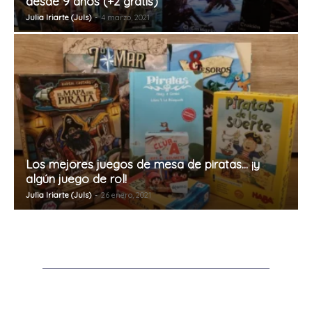
desde 9 años (+2 gratis)
Julia Iriarte (Juls)
-
4 marzo, 2021
Los mejores juegos de mesa de piratas… ¡y
algún juego de rol!
Julia Iriarte (Juls)
-
26 enero, 2021