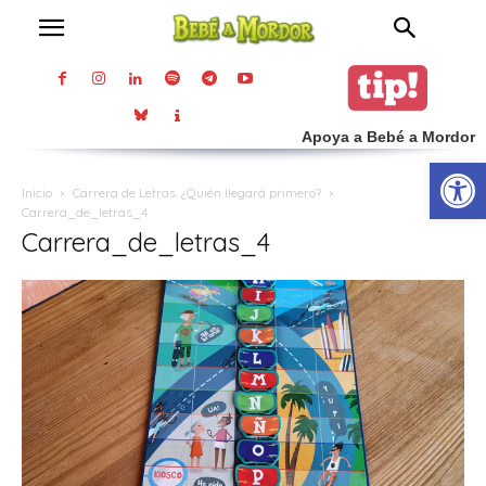
Apoya a Bebé a Mordor
Abrir
Inicio
Carrera de Letras. ¿Quién llegará primero?
Carrera_de_letras_4
Carrera_de_letras_4