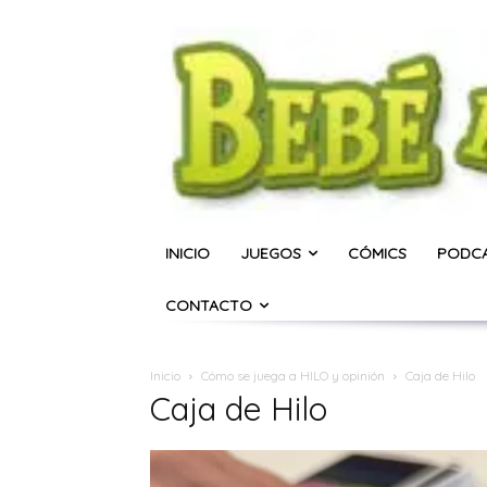
INICIO
JUEGOS
CÓMICS
PODC
CONTACTO
Inicio
Cómo se juega a HILO y opinión
Caja de Hilo
Caja de Hilo