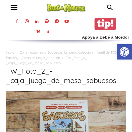
Apoya a Bebé a Mordor
Abrir
Inicio
Constructorres y Sabuesos: la nueva colección infantil de TCG
Factory – Cómo se juega y opinión
TW_Foto_2_-
_caja_juego_de_mesa_sabuesos
TW_Foto_2_-
_caja_juego_de_mesa_sabuesos