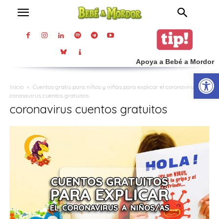
Apoya a Bebé a Mordor
Abrir
Inicio
Cuentos gratis para niños y niñas para explicar el coronavirus
coronavirus cuentos gratuitos
coronavirus cuentos gratuitos