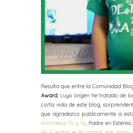
Resulta que entre la Comunidad Blo
Award
, cuyo origen he tratado de lo
corta vida de este blog, sorprende
que agradezco públicamente a esto
Animalitos Tú y Yo
, Padre en Estéreo
de Cuentos
y
Mi mamá me mima y