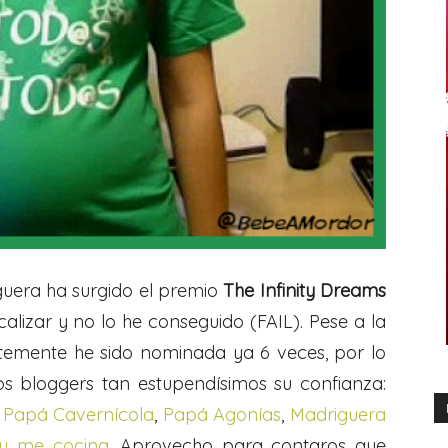
guera ha surgido el premio
The Infinity Dreams
calizar y no lo he conseguido (FAIL). Pese a la
ntemente he sido nominada ya 6 veces, por lo
s bloggers tan estupendísimos su confianza:
,
Papá Cavernícola
,
Papá Agonías
,
Madriguera
 me cocina
. Aprovecho para contaros que