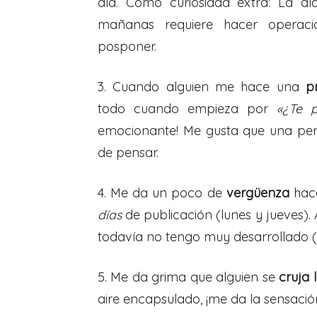
día. Como curiosidad extra: La a
mañanas requiere hacer operaci
posponer.
3. Cuando alguien me hace una
p
todo cuando empieza por
«¿Te 
emocionante! Me gusta que una per
de pensar.
4. Me da un poco de
vergüenza
hace
días
de publicación (lunes y jueves).
todavía no tengo muy desarrollado (f
5. Me da grima que alguien se
cruja 
aire encapsulado, ¡me da la sensació