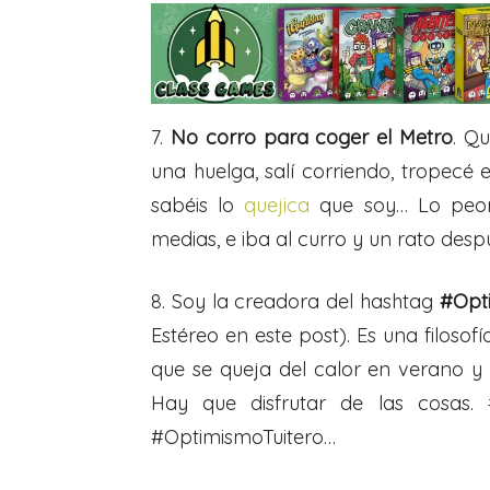
7.
No corro para coger el Metro
. Q
una huelga, salí corriendo, tropecé 
sabéis lo
quejica
que soy… Lo peor 
medias, e iba al curro y un rato des
8. Soy la creadora del hashtag
#Opt
Estéreo en este post). Es una filoso
que se queja del calor en verano y d
Hay que disfrutar de las cosas. 
#OptimismoTuitero…