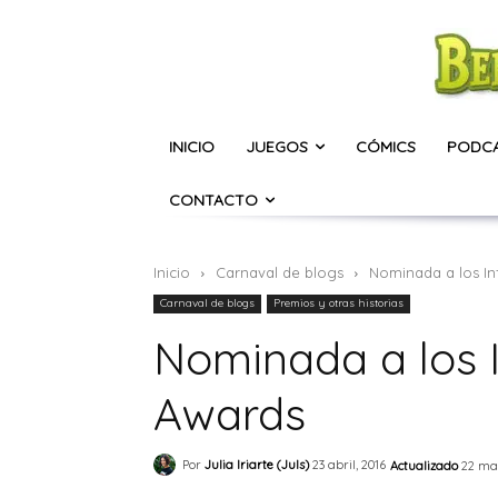
INICIO
JUEGOS
CÓMICS
PODC
CONTACTO
Inicio
Carnaval de blogs
Nominada a los In
Carnaval de blogs
Premios y otras historias
Nominada a los 
Awards
Por
Julia Iriarte (Juls)
23 abril, 2016
Actualizado
22 ma