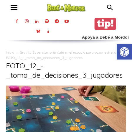
Apoya a Bebé a Mordor
Abrir
Inicio
Gravity Superstar: oriéntate en el espacio para cazar estrellas
FOTO_12_-_toma_de_decisiones_3_jugadores
FOTO_12_-
_toma_de_decisiones_3_jugadores