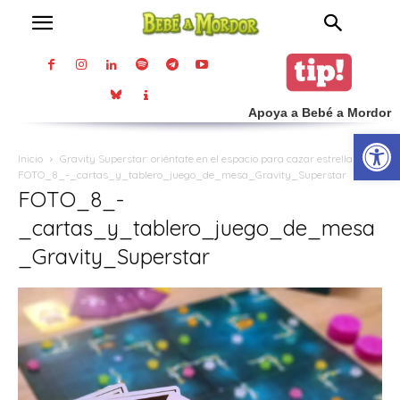
Apoya a Bebé a Mordor
Abrir
Inicio
Gravity Superstar: oriéntate en el espacio para cazar estrellas
FOTO_8_-_cartas_y_tablero_juego_de_mesa_Gravity_Superstar
FOTO_8_-
_cartas_y_tablero_juego_de_mesa
_Gravity_Superstar