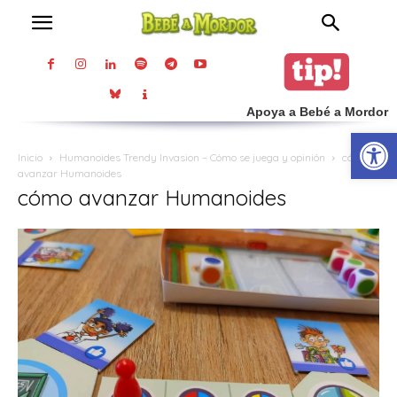
Apoya a Bebé a Mordor
Abrir
Inicio
Humanoides Trendy Invasion – Cómo se juega y opinión
cómo
avanzar Humanoides
cómo avanzar Humanoides