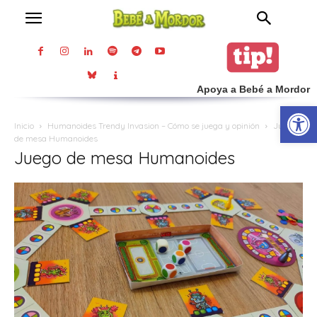
Apoya a Bebé a Mordor
Abrir
Inicio
Humanoides Trendy Invasion – Cómo se juega y opinión
Juego
de mesa Humanoides
Juego de mesa Humanoides