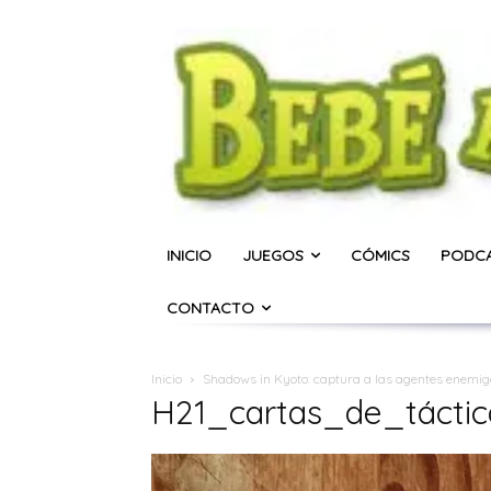
INICIO
JUEGOS
CÓMICS
PODC
CONTACTO
Inicio
Shadows in Kyoto: captura a las agentes enemi
H21_cartas_de_táctic