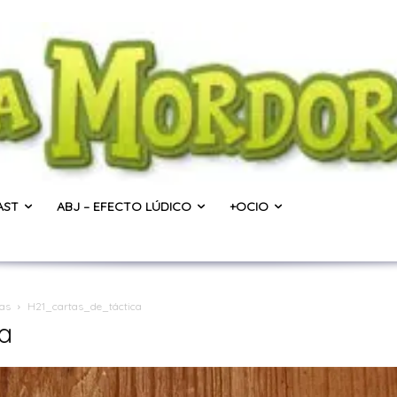
AST
ABJ – EFECTO LÚDICO
+OCIO
gas
H21_cartas_de_táctica
a