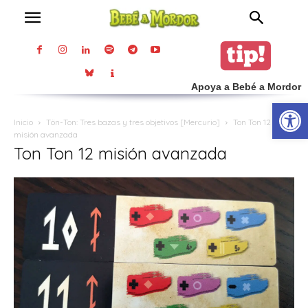
Apoya a Bebé a Mordor
Abrir
Inicio
Tön-Ton: Tres bazas y tres objetivos [Mercurio]
Ton Ton 12
misión avanzada
Ton Ton 12 misión avanzada