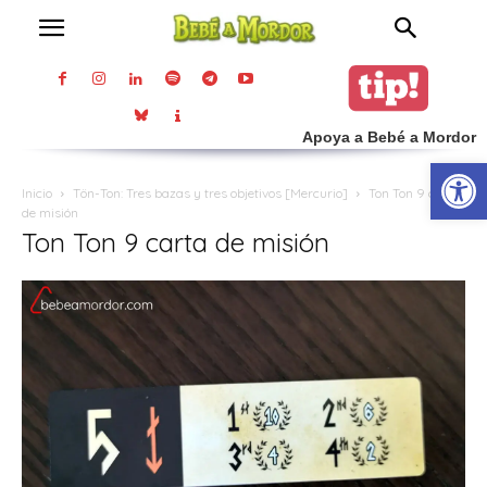
Apoya a Bebé a Mordor
Abrir
Inicio
Tön-Ton: Tres bazas y tres objetivos [Mercurio]
Ton Ton 9 carta
de misión
Ton Ton 9 carta de misión