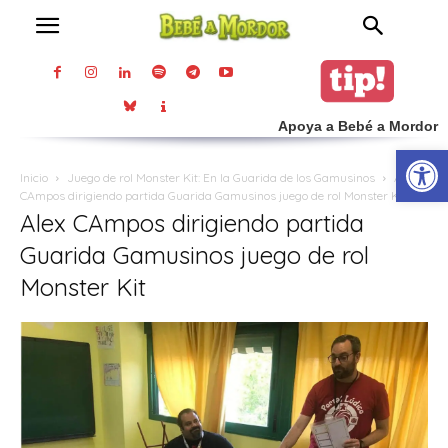
Apoya a Bebé a Mordor
Abrir
Inicio
Juego de rol Monster Kit: En la Guarida de los Gamusinos
Alex
CAmpos dirigiendo partida Guarida Gamusinos juego de rol Monster Kit
Alex CAmpos dirigiendo partida
Guarida Gamusinos juego de rol
Monster Kit