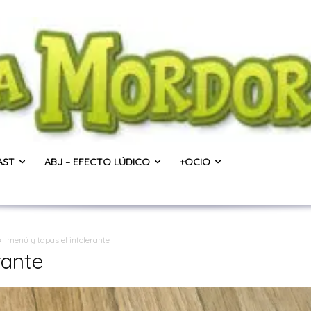
AST
ABJ – EFECTO LÚDICO
+OCIO
menú y tapas el intolerante
rante