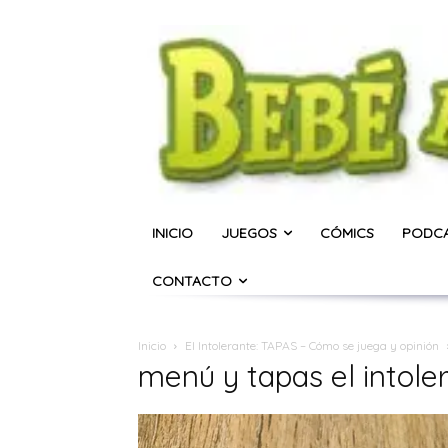
INICIO
JUEGOS
CÓMICS
PODC
CONTACTO
Inicio
El Intolerante: TAPAS – Cómo se juega y opinión
menú y tapas el intole