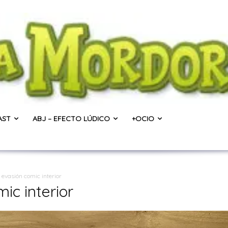
AST
ABJ – EFECTO LÚDICO
+OCIO
 evasión comic interior
mic interior