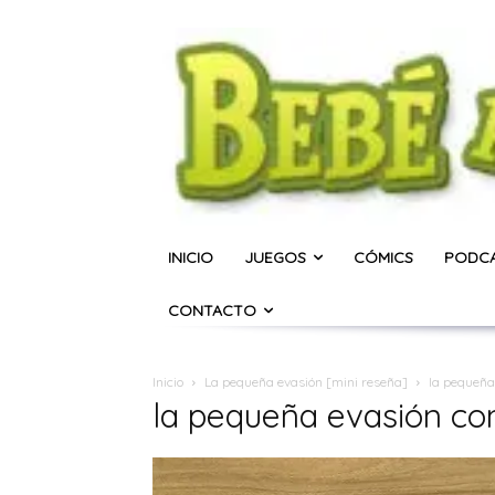
INICIO
JUEGOS
CÓMICS
PODC
CONTACTO
Inicio
La pequeña evasión [mini reseña]
la pequeña
la pequeña evasión co