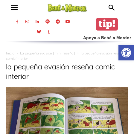
Apoya a Bebé a Mordor
Abrir
Inicio
La pequeña evasión [mini reseña]
la pequeña evasión reseña
comic interior
la pequeña evasión reseña comic
interior