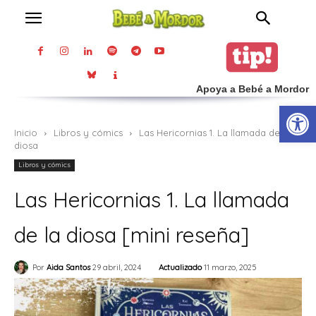
Apoya a Bebé a Mordor
Abrir
Inicio
Libros y cómics
Las Hericornias 1. La llamada de la
diosa
Libros y cómics
Las Hericornias 1. La llamada
de la diosa [mini reseña]
Actualizado
11 marzo, 2025
Por
Aida Santos
29 abril, 2024