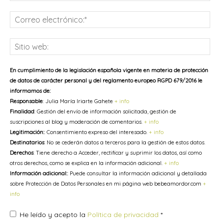
Co
ele
Sit
we
En cumplimiento de la legislación española vigente en materia de protección
de datos de carácter personal y del reglamento europeo RGPD 679/2016 le
informamos de:
Responsable
: Julia María Iriarte Gahete
+ info
Finalidad
: Gestión del envío de información solicitada, gestión de
suscripciones al blog y moderación de comentarios.
+ info
Legitimación:
: Consentimiento expreso del interesado.
+ info
Destinatarios
: No se cederán datos a terceros para la gestión de estos datos.
Derechos
: Tiene derecho a Acceder, rectificar y suprimir los datos, así como
otros derechos, como se explica en la información adicional.
+ info
Información adicional:
: Puede consultar la información adicional y detallada
sobre Protección de Datos Personales en mi página web bebeamordor.com
+
info
He leído y acepto la
Política de privacidad
*