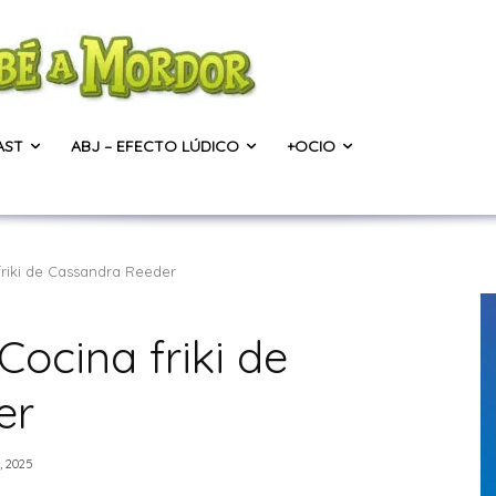
AST
ABJ – EFECTO LÚDICO
+OCIO
friki de Cassandra Reeder
Cocina friki de
er
, 2025