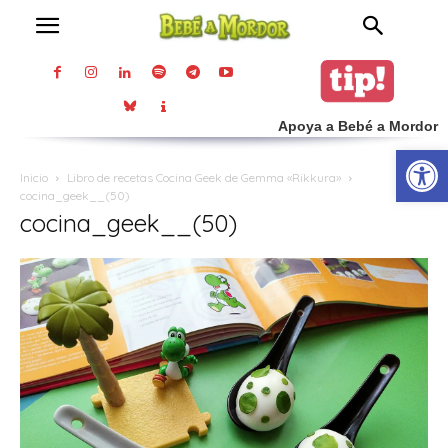
Apoya a Bebé a Mordor
Abrir
Inicio
Libro de recetas Cocina Geek de Gemma «Rikkura»
cocina_geek__(50)
cocina_geek__(50)