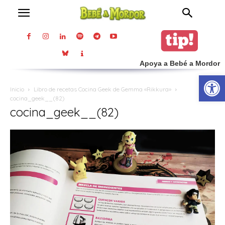
Apoya a Bebé a Mordor
Abrir
Inicio
Libro de recetas Cocina Geek de Gemma «Rikkura»
cocina_geek__(82)
cocina_geek__(82)