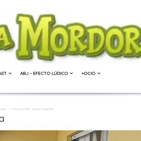
AST
ABJ – EFECTO LÚDICO
+OCIO
cuela
mausritter juego reseña
a