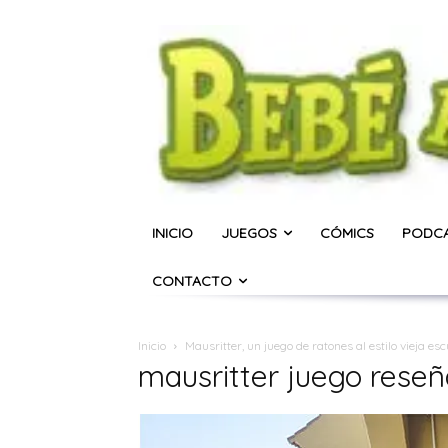
INICIO
JUEGOS
CÓMICS
PODC
CONTACTO
Inicio
Mausritter, un juego de ratones al estilo vieja es
mausritter juego reseñ