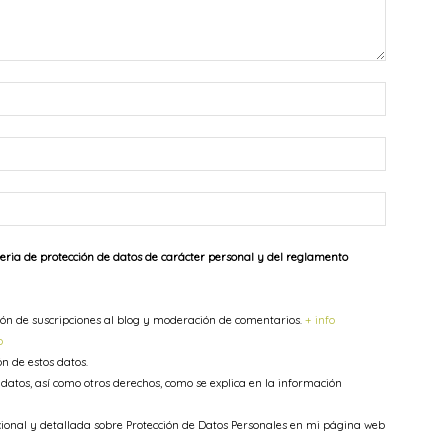
Nombre:*
Correo
electrónic
Sitio
web:
eria de protección de datos de carácter personal y del reglamento
stión de suscripciones al blog y moderación de comentarios.
+ info
o
ón de estos datos.
s datos, así como otros derechos, como se explica en la información
cional y detallada sobre Protección de Datos Personales en mi página web