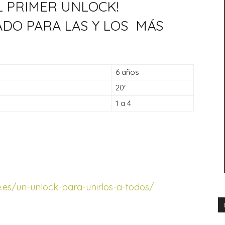
L PRIMER UNLOCK!
ADO PARA LAS Y LOS MÁS
6 años
20′
1 a 4
.es/un-unlock-para-unirlos-a-todos/