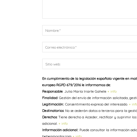
Comentario:
En cumplimiento de la legislación española vigente en mat
europeo RGPD 679/2016 le informamos de:
Responsable
: Julia María Iriarte Gahete
+ info
Finalidad
: Gestión del envío de información solicitada, ge
Legitimación:
: Consentimiento expreso del interesado.
+ inf
Destinatarios
: No se cederán datos a terceros para la gesti
Derechos
: Tiene derecho a Acceder, rectificar y suprimir lo
adicional.
+ info
Información adicional:
: Puede consultar la información adi
bebeamordor.com
+ info