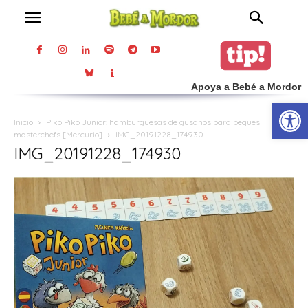
Apoya a Bebé a Mordor
Abrir
Inicio
Piko Piko Junior: hamburguesas de gusanos para peques
masterchefs [Mercurio]
IMG_20191228_174930
IMG_20191228_174930