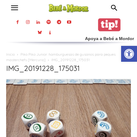
Apoya a Bebé a Mordor
Abrir
Inicio
Piko Piko Junior: hamburguesas de gusanos para peques
masterchefs [Mercurio]
IMG_20191228_175031
IMG_20191228_175031