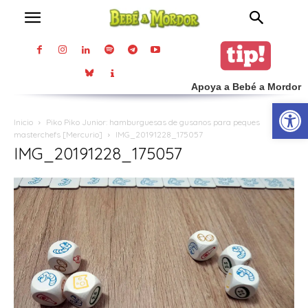
Apoya a Bebé a Mordor
Abrir
Inicio
Piko Piko Junior: hamburguesas de gusanos para peques
masterchefs [Mercurio]
IMG_20191228_175057
IMG_20191228_175057