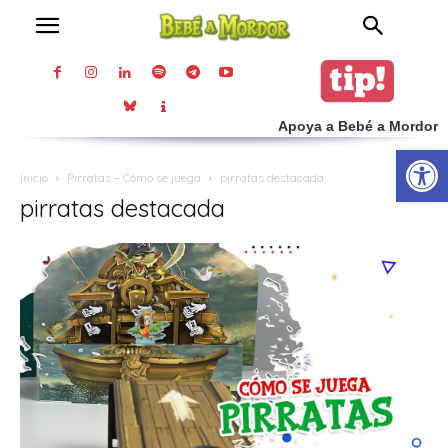
Apoya a Bebé a Mordor
Abrir
Inicio
Pirratas – Cómo se juega
pirratas destacada
pirratas destacada