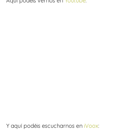
Aquí podéis vernos en
Youtube
:
Y aquí podéis escucharnos en
iVoox
: