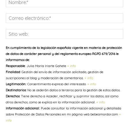
No
Co
ele
Sit
we
En cumplimiento de la legislación española vigente en materia de protección
de datos de carácter personal y del reglamento europeo RGPD 679/2016 le
informamos de:
Responsable
: Julia María Iriarte Gahete
+ info
Finalidad
: Gestión del envío de información solicitada, gestión de
suscripciones al blog y moderación de comentarios.
+ info
Legitimación:
: Consentimiento expreso del interesado.
+ info
Destinatarios
: No se cederán datos a terceros para la gestión de estos datos.
Derechos
: Tiene derecho a Acceder, rectificar y suprimir los datos, así como
otros derechos, como se explica en la información adicional.
+ info
Información adicional:
: Puede consultar la información adicional y detallada
sobre Protección de Datos Personales en mi página web bebeamordor.com
+
info