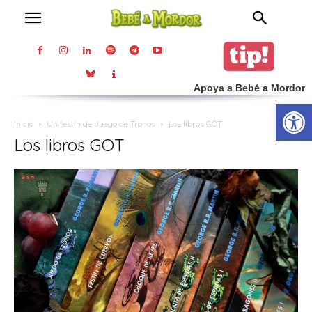
Apoya a Bebé a Mordor
Abrir
Inicio
Un festín de Juego de Tronos
Los libros GOT
Los libros GOT