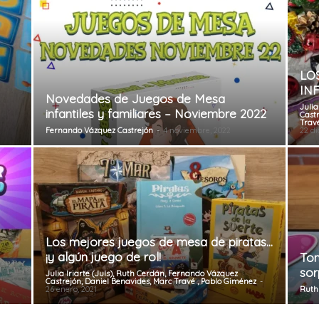
LO
INF
Novedades de Juegos de Mesa
Julia
infantiles y familiares – Noviembre 2022
Cast
Travé
Fernando Vázquez Castrejón
-
4 noviembre, 2022
22 di
Los mejores juegos de mesa de piratas…
¡y algún juego de rol!
Tom
sor
Julia Iriarte (Juls), Ruth Cerdán, Fernando Vázquez
Castrejón, Daniel Benavides, Marc Travé , Pablo Giménez
-
26 enero, 2021
Ruth