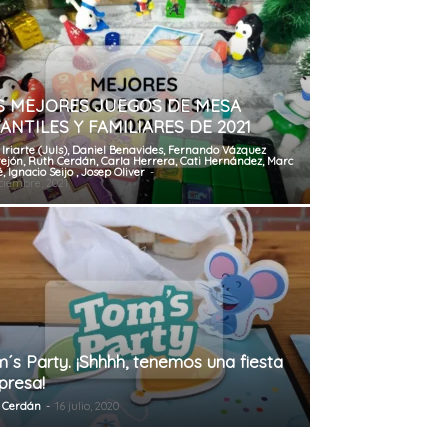
S MEJORES JUEGOS DE MESA
ANTILES Y FAMILIARES DE 2021
 Iriarte (Juls), Daniel Benavides, Fernando Vázquez
rejón, Ruth Cerdán, Carla Herrera, Cati Hernández, Marc
, Ignacio Seijo , Josep Oliver
-
ciembre, 2021
´s Party. ¡Shhhh, tenemos una fiesta
presa!
 Cerdán
-
16 julio, 2020