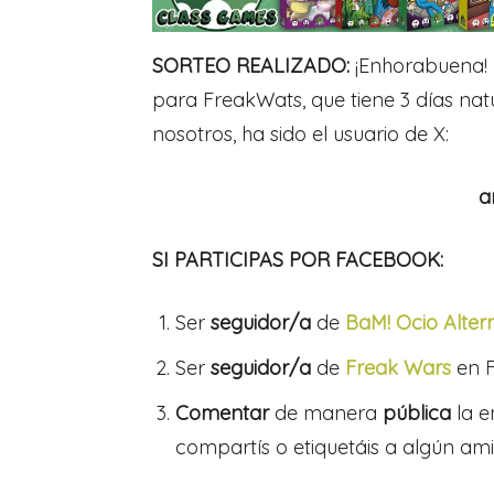
SORTEO REALIZADO:
¡Enhorabuena! 
para FreakWats, que tiene 3 días na
nosotros, ha sido el usuario de X:
a
SI PARTICIPAS POR FACEBOOK:
Ser
seguidor/a
de
BaM! Ocio Altern
Ser
seguidor/a
de
Freak Wars
en 
Comentar
de manera
pública
la e
compartís o etiquetáis a algún am