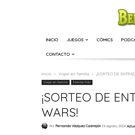
INICIO
JUEGOS
CÓMICS
PODC
CONTACTO
Inicio
Viajar en familia
¡SORTEO DE ENTRAD
Viajar en familia
Familia friki
¡SORTEO DE EN
WARS!
Por
Fernando Vázquez Castrejón
26 agosto, 2024
Actu