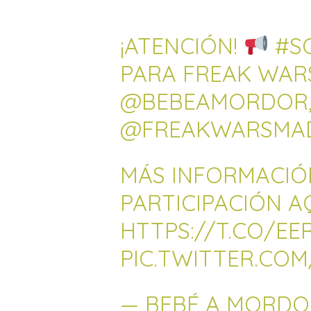
¡ATENCIÓN!
#S
PARA FREAK WAR
@BEBEAMORDOR
@FREAKWARSMA
MÁS INFORMACIÓ
PARTICIPACIÓN A
HTTPS://T.CO/E
PIC.TWITTER.CO
— BEBÉ A MORD