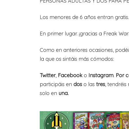
PERSONAS ADULTAS Y DOS PARA PEQ
Los menores de 6 años entran gratis.
En primer lugar. ¡gracias a Freak War
Como en anteriores ocasiones, podéis 
la que os sintáis más cómodos:
Twitter
,
Facebook
o
Instagram
.
Por c
participáis en
dos
o las
tres
, tendréis
solo en
una.