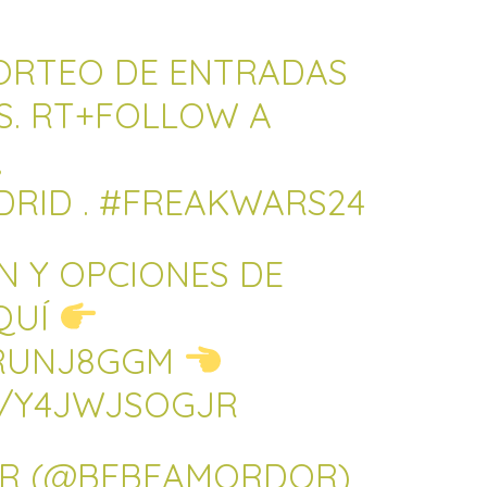
ORTEO
DE ENTRADAS
S. RT+FOLLOW A
,
DRID
.
#FREAKWARS24
N Y OPCIONES DE
QUÍ
ERUNJ8GGM
M/Y4JWJSOGJR
OR (@BEBEAMORDOR)