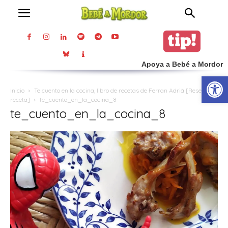
Apoya a Bebé a Mordor
Abrir
Inicio
Te cuento en la cocina, libro de recetas de Ferran Adrià [Reseña y
receta]
te_cuento_en_la_cocina_8
te_cuento_en_la_cocina_8