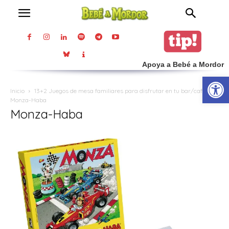
Apoya a Bebé a Mordor
Abrir
Inicio
13+2 Juegos de mesa familiares para disfrutar en tu bar/café
Monza-Haba
Monza-Haba