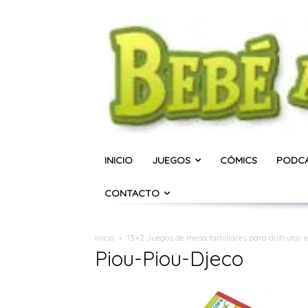
INICIO
JUEGOS
CÓMICS
PODC
CONTACTO
Inicio
13+2 Juegos de mesa familiares para disfrutar e
Piou-Piou-Djeco