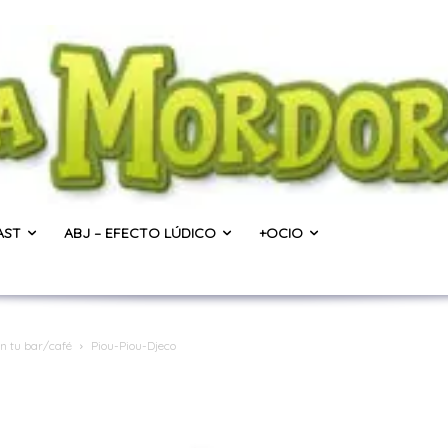
AST
ABJ – EFECTO LÚDICO
+OCIO
n tu bar/café
Piou-Piou-Djeco