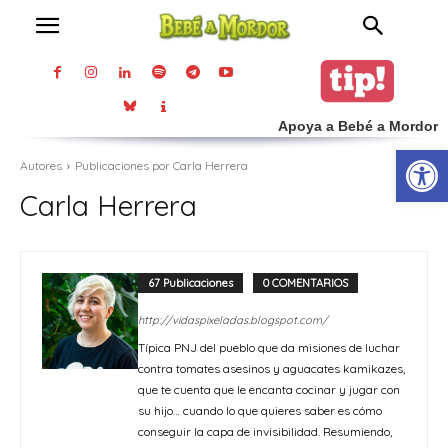
Apoya a Bebé a Mordor
Abrir
Autores
Publicaciones por Carla Herrera
Carla Herrera
67 Publicaciones
0 COMENTARIOS
http://vidaspixeladas.blogspot.com/
Típica PNJ del pueblo que da misiones de luchar
contra tomates asesinos y aguacates kamikazes,
que te cuenta que le encanta cocinar y jugar con
su hijo… cuando lo que quieres saber es cómo
conseguir la capa de invisibilidad. Resumiendo,