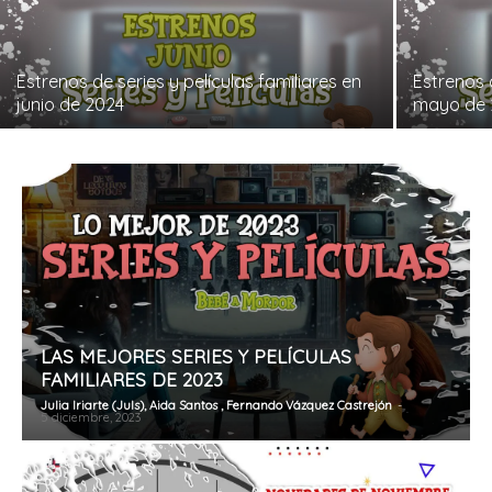
Estrenos de series y películas familiares en
Estrenos d
junio de 2024
mayo de 
LAS MEJORES SERIES Y PELÍCULAS
FAMILIARES DE 2023
Julia Iriarte (Juls), Aida Santos , Fernando Vázquez Castrejón
-
5 diciembre, 2023