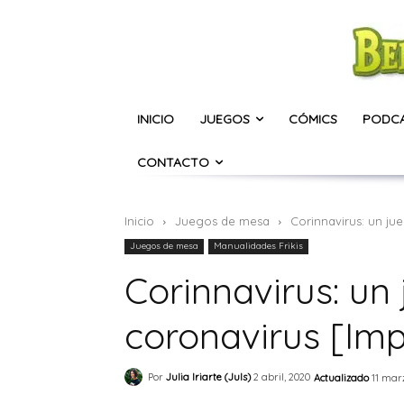
INICIO
JUEGOS
CÓMICS
PODC
CONTACTO
Inicio
Juegos de mesa
Corinnavirus: un ju
Juegos de mesa
Manualidades Frikis
Corinnavirus: un
coronavirus [Imp
Por
Julia Iriarte (Juls)
2 abril, 2020
Actualizado
11 mar