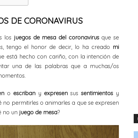
POS DE CORONAVIRUS
s los
juegos de mesa del coronavirus
que se
os, tengo el honor de decir, lo ha creado
mi
ue está hecho con cariño, con la intención de
evitar una de las palabras que a muchas/os
 momentos.
en
o
escriban
y
expresen
sus
sentimientos
y
 no permitirles o animarles a que se expresen
é no un
juego de mesa
?