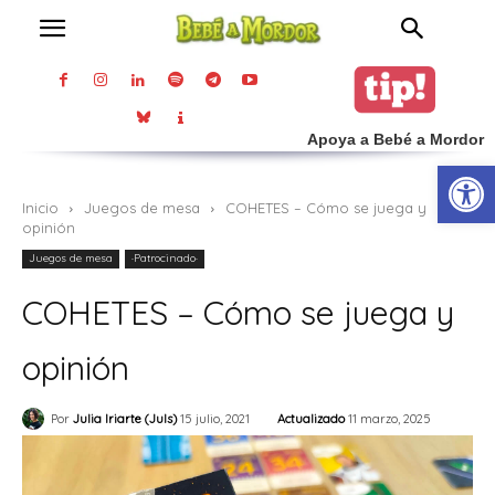
Apoya a Bebé a Mordor
Abrir
Inicio
Juegos de mesa
COHETES – Cómo se juega y
opinión
Juegos de mesa
·Patrocinado·
COHETES – Cómo se juega y
opinión
Actualizado
11 marzo, 2025
Por
Julia Iriarte (Juls)
15 julio, 2021