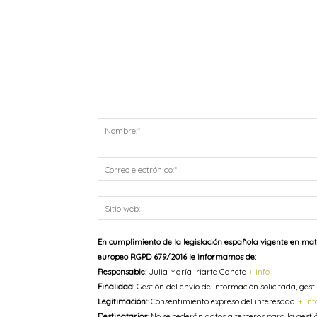
Comentario:
En cumplimiento de la legislación española vigente en mat
europeo RGPD 679/2016 le informamos de:
Responsable
: Julia María Iriarte Gahete
+ info
Finalidad
: Gestión del envío de información solicitada, ge
Legitimación:
: Consentimiento expreso del interesado.
+ inf
Destinatarios
: No se cederán datos a terceros para la gesti