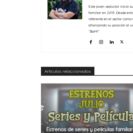
Este joven seductor inició s
familiar en 2015. Desde ent
referente en el sector com
afianzando su posición al u
“BaM!”.
Artículos relaccionados
Estrenos de series y películas familia