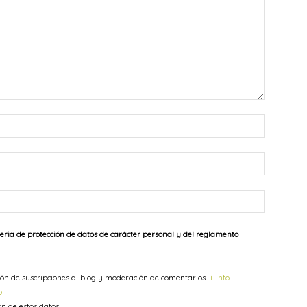
Nombre:*
Correo
electrónic
Sitio
web:
eria de protección de datos de carácter personal y del reglamento
stión de suscripciones al blog y moderación de comentarios.
+ info
o
ón de estos datos.