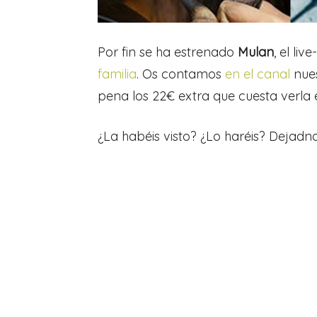
Por fin se ha estrenado
Mulan
, el li
familia
. Os contamos
en el canal
nues
pena los 22€ extra que cuesta verla
¿La habéis visto? ¿Lo haréis? Dejadn