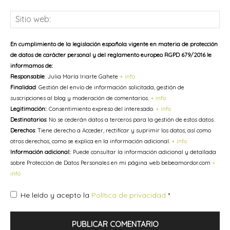
Sit
we
En cumplimiento de la legislación española vigente en materia de protección
de datos de carácter personal y del reglamento europeo RGPD 679/2016 le
informamos de:
Responsable
: Julia María Iriarte Gahete
+ info
Finalidad
: Gestión del envío de información solicitada, gestión de
suscripciones al blog y moderación de comentarios.
+ info
Legitimación:
: Consentimiento expreso del interesado.
+ info
Destinatarios
: No se cederán datos a terceros para la gestión de estos datos.
Derechos
: Tiene derecho a Acceder, rectificar y suprimir los datos, así como
otros derechos, como se explica en la información adicional.
+ info
Información adicional:
: Puede consultar la información adicional y detallada
sobre Protección de Datos Personales en mi página web bebeamordor.com
+
info
He leído y acepto la
Política de privacidad
*