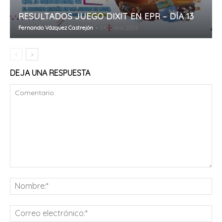
RESULTADOS JUEGO DIXIT EN EPR – DÍA 13
Fernando Vázquez Castrejón
-
3 febrero, 2024
DEJA UNA RESPUESTA
Comentario:
No
Co
ele