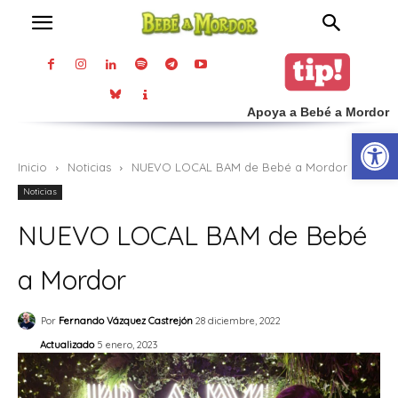
Apoya a Bebé a Mordor
Abrir
Inicio
Noticias
NUEVO LOCAL BAM de Bebé a Mordor
Noticias
NUEVO LOCAL BAM de Bebé
a Mordor
Por
Fernando Vázquez Castrejón
28 diciembre, 2022
Actualizado
5 enero, 2023