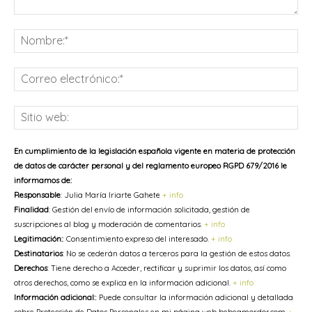
Comentario:
No
Co
ele
Sit
we
En cumplimiento de la legislación española vigente en materia de protección
de datos de carácter personal y del reglamento europeo RGPD 679/2016 le
informamos de:
Responsable
: Julia María Iriarte Gahete
+ info
Finalidad
: Gestión del envío de información solicitada, gestión de
suscripciones al blog y moderación de comentarios.
+ info
Legitimación:
: Consentimiento expreso del interesado.
+ info
Destinatarios
: No se cederán datos a terceros para la gestión de estos datos.
Derechos
: Tiene derecho a Acceder, rectificar y suprimir los datos, así como
otros derechos, como se explica en la información adicional.
+ info
Información adicional:
: Puede consultar la información adicional y detallada
sobre Protección de Datos Personales en mi página web bebeamordor.com
+