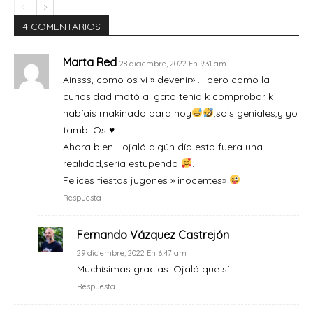
4 COMENTARIOS
Marta Red
28 diciembre, 2022 En 9:31 am
Ainsss, como os vi » devenir» … pero como la
curiosidad mató al gato tenía k comprobar k
habíais makinado para hoy
,sois geniales,y yo
tamb. Os
♥️
Ahora bien… ojalá algún día esto fuera una
realidad,sería estupendo
.
Felices fiestas jugones » inocentes»
Respuesta
Fernando Vázquez Castrejón
29 diciembre, 2022 En 6:47 am
Muchísimas gracias. Ojalá que sí.
Respuesta