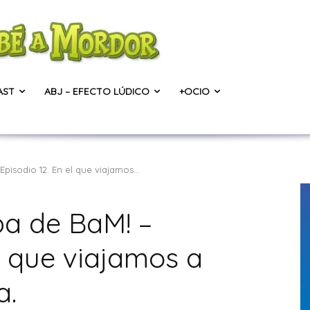
AST
ABJ – EFECTO LÚDICO
+OCIO
pisodio 12. En el que viajamos...
pa de BaM! –
el que viajamos a
a.