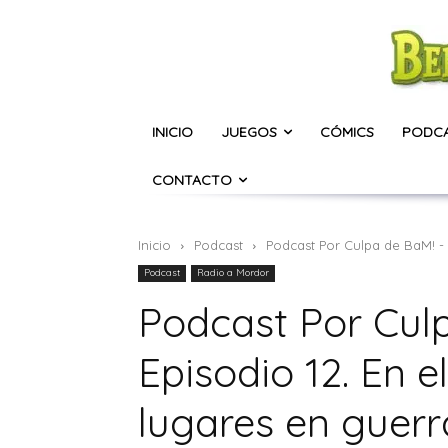
INICIO
JUEGOS
CÓMICS
PODC
CONTACTO
Inicio
Podcast
Podcast Por Culpa de BaM! - E
Podcast
Radio a Mordor
Podcast Por Cul
Episodio 12. En 
lugares en guerr