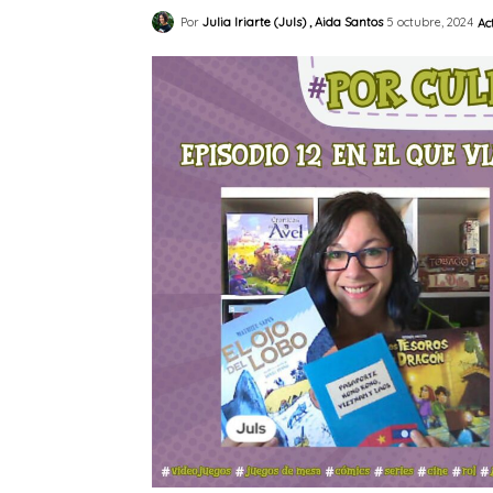
Por
Julia Iriarte (Juls) , Aida Santos
5 octubre, 2024
Ac