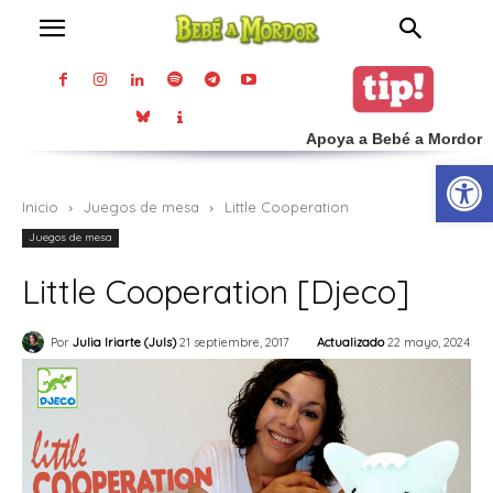
Apoya a Bebé a Mordor
Abrir
Inicio
Juegos de mesa
Little Cooperation
Juegos de mesa
Little Cooperation [Djeco]
Actualizado
22 mayo, 2024
Por
Julia Iriarte (Juls)
21 septiembre, 2017