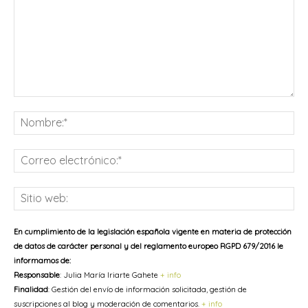
Comentario:
No
Co
ele
Sit
we
En cumplimiento de la legislación española vigente en materia de protección
de datos de carácter personal y del reglamento europeo RGPD 679/2016 le
informamos de:
Responsable
: Julia María Iriarte Gahete
+ info
Finalidad
: Gestión del envío de información solicitada, gestión de
suscripciones al blog y moderación de comentarios.
+ info