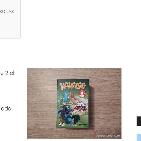
RSONAS
e 2 el
 Cada