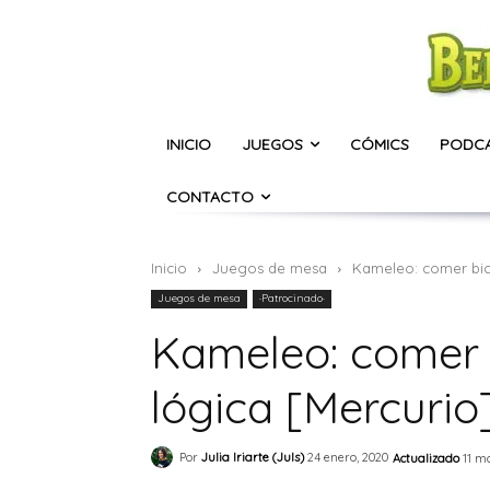
INICIO
JUEGOS
CÓMICS
PODC
CONTACTO
Inicio
Juegos de mesa
Kameleo: comer bic
Juegos de mesa
·Patrocinado·
Kameleo: comer 
lógica [Mercurio
Por
Julia Iriarte (Juls)
24 enero, 2020
Actualizado
11 m