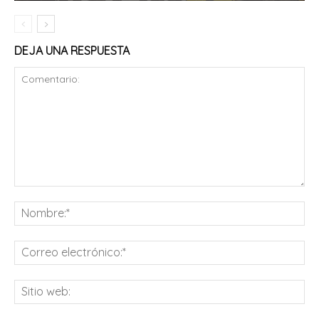
DEJA UNA RESPUESTA
Comentario:
No
Co
ele
Sit
we