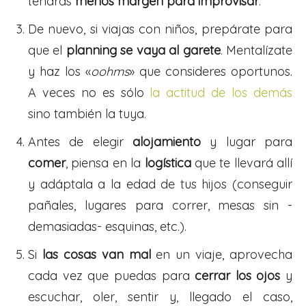
tendrás
menos margen para improvisar
.
De nuevo, si viajas con niños, prepárate para
que el
planning se vaya al garete
. Mentalízate
y haz los «
oohms
» que consideres oportunos.
A veces no es sólo
la actitud de los demás
sino también la tuya.
Antes de elegir
alojamiento
y lugar para
comer
, piensa en la
logística
que te llevará allí
y adáptala a la edad de tus hijos (conseguir
pañales, lugares para correr, mesas sin -
demasiadas- esquinas, etc.).
Si
las cosas van mal
en un viaje, aprovecha
cada vez que puedas para
cerrar los ojos
y
escuchar, oler, sentir y, llegado el caso,