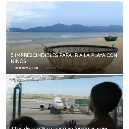
5 IMPRESCINDIBLES PARA IR A LA PLAYA CON
NIÑOS
Julia Iriarte (Juls)
-
27 marzo, 2026
3 tips de logística viajera en familia: el viaje