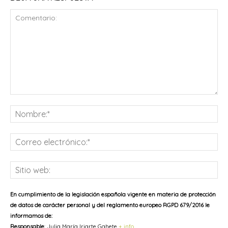
Comentario:
No
Co
ele
Sit
we
En cumplimiento de la legislación española vigente en materia de protección
de datos de carácter personal y del reglamento europeo RGPD 679/2016 le
informamos de:
Responsable
: Julia María Iriarte Gahete
+ info